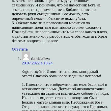
4. Зачем необходимо целовать руку батюшке/
священнику? Я понимаю, что он наместник Бога на
земле, но я не припомню, где в Библии написано
целовать руки священникам. Возможно, есть
опреленный смысл, объясните пожалуйста.
5. Обязательно ли в православии молиться по
написанным молитвам или можно своими словами?
Пожалуйста, не воспринимайте мои слова как-то плохо,
я действительно хочу разобраться, чтобы ходить в Храм
без этих вопросов в голове.
Ответить
danielaliev
:
20.07.2022 в 13:24
Здравствуйте! Извините за столь запоздалый
ответ! Спасибо большое за заданные вопросы!
1. Известно, что изображения ангелов были ещё в
ветхозаветное время. Догмат об иконопочитании
утверждён на седьмом вселенском соборе 787 года.
Икона — свидетельство о воплощении Сына
Божия в материальный мир. Изображения Бога-
Отца — неканонические и осуждаются Церковью,