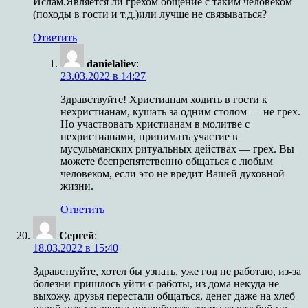
Ислам.Является ли грехом общение с таким человеком
(походы в гости и т.д.)или лучше не связываться?
Ответить
danielaliev
:
23.03.2022 в 14:27
Здравствуйте! Христианам ходить в гости к
нехристианам, кушать за одним столом — не грех.
Но участвовать христианам в молитве с
нехристианами, принимать участие в
мусульманских ритуальных действах — грех. Вы
можете беспрепятственно общаться с любым
человеком, если это не вредит Вашей духовной
жизни.
Ответить
Сергей
:
18.03.2022 в 15:40
Здравствуйте, хотел бы узнать, уже год не работаю, из-за
болезни пришлось уйти с работы, из дома некуда не
выхожу, друзья перестали общаться, денег даже на хлеб