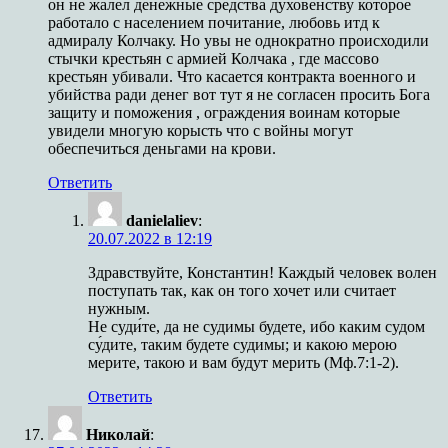
он не жалел денежные средства духовенству которое
работало с населением почитание, любовь итд к
адмиралу Колчаку. Но увы не однократно происходили
стычки крестьян с армией Колчака , где массово
крестьян убивали. Что касается контракта военного и
убийства ради денег вот тут я не согласен просить Бога
защиту и поможения , ограждения воинам которые
увидели многую корысть что с войны могут
обеспечиться деньгами на крови.
Ответить
danielaliev
:
20.07.2022 в 12:19
Здравствуйте, Константин! Каждый человек волен
поступать так, как он того хочет или считает
нужным.
Не суди́те, да не судимы будете, ибо каким судом
су́дите, таким будете судимы; и какою мерою
мерите, такою и вам будут мерить (Мф.7:1-2).
Ответить
Николай
: