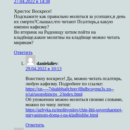
27.04.2022 в 14:38
Христос Воскресе!
Подскажите как правильно молиться за усопших,в день
их смерти?Слышал,что читают Псалтирь,а какую
именно кафизму?
Во вторник на Радоницу хотим пойти на
кладбище,какие молитвы на кладбище можно читать
мирянам?
Ответить
danielaliev
:
29.04.2022 в 10:13
Воистину воскресе! Да, можно читать псалтирь,
любую кафизму. Подробнее по ссылке:
https://xn—-7sbahbba0chrecjllhdbcuymu3s.xn--
p1ai/usopshim/ps_2/index.html
Об упокоении можно молиться своими словами,
можно по чину литии:
https://azbyka.ru/molitvoslov/chin-litii-sovershaemoj-
miryaninom-doma-i-na-kladbishhe.html
Ответить