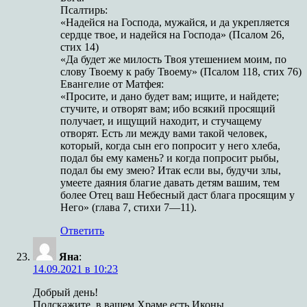
Псалтирь:
«Надейся на Господа, мужайся, и да ук­репляется
сердце твое, и надейся на Гос­пода» (Псалом 26,
стих 14)
«Да будет же милость Твоя утешением моим, по
слову Твоему к рабу Твоему» (Псалом 118, стих 76)
Евангелие от Матфея:
«Просите, и дано будет вам; ищите, и найдете;
стучите, и отворят вам; ибо вся­кий просящий
получает, и ищущий нахо­дит, и стучащему
отворят. Есть ли между вами такой человек,
который, когда сын его попросит у него хлеба,
подал бы ему камень? и когда попросит рыбы,
подал бы ему змею? Итак если вы, будучи злы,
умеете даяния благие давать детям ва­шим, тем
более Отец ваш Небесный даст блага просящим у
Него» (глава 7, стихи 7—11).
Ответить
Яна
:
14.09.2021 в 10:23
Добрый день!
Подскажите, в вашем Храме есть Иконы