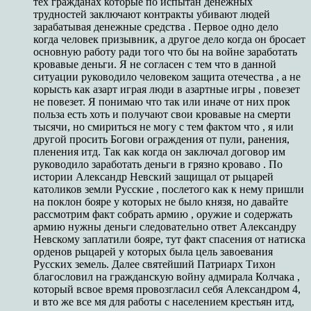
тех гражданах которые по испытан денежных
трудностей заключают контракты убивают людей
зарабатывая денежные средства . Первое одно дело
когда человек призывник, а другое дело когда он бросает
основную работу ради того что бы на войне заработать
кровавые деньги. Я не согласен с тем что в данной
ситуации руководило человеком защита отечества , а не
корысть как азарт играя люди в азартные игры , повезет
не повезет. Я понимаю что так или иначе от них прок
польза есть хоть и получают свои кровавые на смерти
тысячи, но смириться не могу с тем фактом что , я или
другой просить Богови ограждения от пули, ранения,
пленения итд. Так как когда он заключал договор им
руководило заработать деньги в грязно кроваво . По
истории Александр Невский защищал от рыцарей
католиков земли Русские , послетого как к нему пришли
на поклон бояре у которых не было князя, но давайте
рассмотрим факт собрать армию , оружие и содержать
армию нужны деньги следовательно ответ Александру
Невскому заплатили бояре, тут факт спасения от натиска
орденов рыцарей у которых была цель завоевания
Русских земель. Далее святейший Патриарх Тихон
благословил на гражданскую войну адмирала Колчака ,
который всвое время провозгласил себя Александром 4,
и вто же все мя для работы с населением крестьян итд,