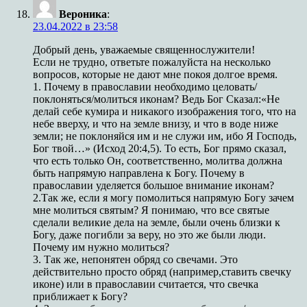
Вероника
:
23.04.2022 в 23:58
Добрый день, уважаемые священнослужители!
Если не трудно, ответьте пожалуйста на несколько
вопросов, которые не дают мне покоя долгое время.
1. Почему в православии необходимо целовать/
поклоняться/молиться иконам? Ведь Бог Сказал:«Не
делай себе кумира и никакого изображения того, что на
небе вверху, и что на земле внизу, и что в воде ниже
земли; не поклоняйся им и не служи им, ибо Я Господь,
Бог твой…» (Исход 20:4,5). То есть, Бог прямо сказал,
что есть только Он, соответственно, молитва должна
быть напрямую направлена к Богу. Почему в
православии уделяется большое внимание иконам?
2.Так же, если я могу помолиться напрямую Богу зачем
мне молиться святым? Я понимаю, что все святые
сделали великие дела на земле, были очень близки к
Богу, даже погибли за веру, но это же были люди.
Почему им нужно молиться?
3. Так же, непонятен обряд со свечами. Это
действительно просто обряд (например,ставить свечку
иконе) или в православии считается, что свечка
приближает к Богу?