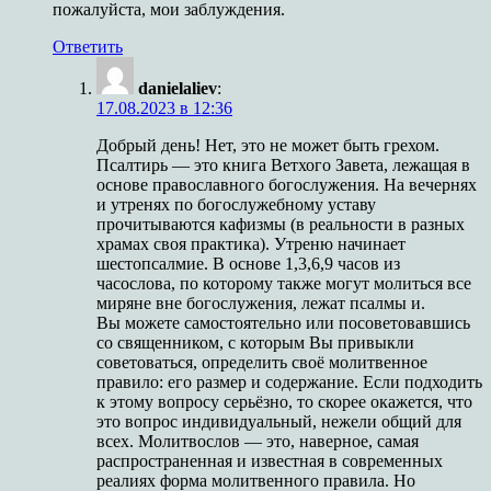
пожалуйста, мои заблуждения.
Ответить
danielaliev
:
17.08.2023 в 12:36
Добрый день! Нет, это не может быть грехом.
Псалтирь — это книга Ветхого Завета, лежащая в
основе православного богослужения. На вечернях
и утренях по богослужебному уставу
прочитываются кафизмы (в реальности в разных
храмах своя практика). Утреню начинает
шестопсалмие. В основе 1,3,6,9 часов из
часослова, по которому также могут молиться все
миряне вне богослужения, лежат псалмы и.
Вы можете самостоятельно или посоветовавшись
со священником, с которым Вы привыкли
советоваться, определить своё молитвенное
правило: его размер и содержание. Если подходить
к этому вопросу серьёзно, то скорее окажется, что
это вопрос индивидуальный, нежели общий для
всех. Молитвослов — это, наверное, самая
распространенная и известная в современных
реалиях форма молитвенного правила. Но