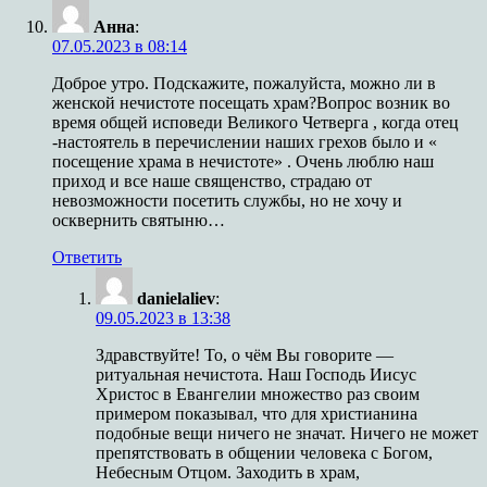
Анна
:
07.05.2023 в 08:14
Доброе утро. Подскажите, пожалуйста, можно ли в
женской нечистоте посещать храм?Вопрос возник во
время общей исповеди Великого Четверга , когда отец
-настоятель в перечислении наших грехов было и «
посещение храма в нечистоте» . Очень люблю наш
приход и все наше священство, страдаю от
невозможности посетить службы, но не хочу и
осквернить святыню…
Ответить
danielaliev
:
09.05.2023 в 13:38
Здравствуйте! То, о чём Вы говорите —
ритуальная нечистота. Наш Господь Иисус
Христос в Евангелии множество раз своим
примером показывал, что для христианина
подобные вещи ничего не значат. Ничего не может
препятствовать в общении человека с Богом,
Небесным Отцом. Заходить в храм,