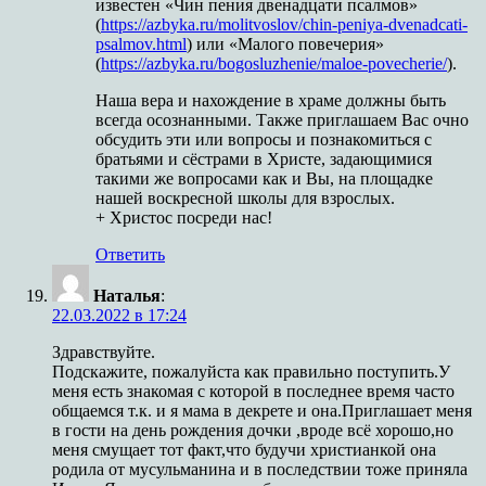
известен «Чин пения двенадцати псалмов»
(
https://azbyka.ru/molitvoslov/chin-peniya-dvenadcati-
psalmov.html
) или «Малого повечерия»
(
https://azbyka.ru/bogosluzhenie/maloe-povecherie/
).
Наша вера и нахождение в храме должны быть
всегда осознанными. Также приглашаем Вас очно
обсудить эти или вопросы и познакомиться с
братьями и сёстрами в Христе, задающимися
такими же вопросами как и Вы, на площадке
нашей воскресной школы для взрослых.
+ Христос посреди нас!
Ответить
Наталья
:
22.03.2022 в 17:24
Здравствуйте.
Подскажите, пожалуйста как правильно поступить.У
меня есть знакомая с которой в последнее время часто
общаемся т.к. и я мама в декрете и она.Приглашает меня
в гости на день рождения дочки ,вроде всё хорошо,но
меня смущает тот факт,что будучи христианкой она
родила от мусульманина и в последствии тоже приняла