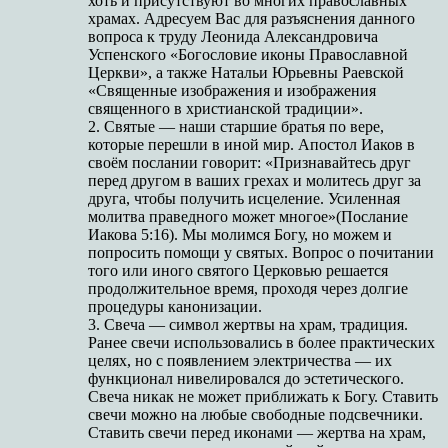
хоть и присутствуют во многих православных
храмах. Адресуем Вас для разъяснения данного
вопроса к труду Леонида Александровича
Успенского «Богословие иконы Православной
Церкви», а также Натальи Юрьевны Раевской
«Священные изображения и изображения
священного в христианской традиции».
2. Святые — наши старшие братья по вере,
которые перешли в иной мир. Апостол Иаков в
своём послании говорит: «Признавайтесь друг
перед другом в ваших грехах и молитесь друг за
друга, чтобы получить исцеление. Усиленная
молитва праведного может многое»(Послание
Иакова 5:16). Мы молимся Богу, но можем и
попросить помощи у святых. Вопрос о почитании
того или иного святого Церковью решается
продолжительное время, проходя через долгие
процедуры канонизации.
3. Свеча — символ жертвы на храм, традиция.
Ранее свечи использовались в более практических
целях, но с появлением электричества — их
функционал нивелировался до эстетического.
Свеча никак не может приближать к Богу. Ставить
свечи можно на любые свободные подсвечники.
Ставить свечи перед иконами — жертва на храм,