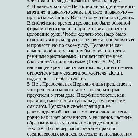
эстетика и наследие византийской культуры.
4. В данном вопросе Вы точно не найдёте единого
мнениях, в каком-то храме принято, в каком-то —
при всём желании у Вас не получится так сделать.
В библейские времена целование было обычной
формой почтительного приветствия, особенно
целование руки. Чтобы сделать это, надо было
склониться к руке другого человека, поцеловать ее
и провести ею по своему лбу. Целование как
символ любви и уважения было воспринято и
ранними христианами: «Приветствуйте всех
братьев лобзанием святым» (1 Фес. 5: 26). В
настоящее время таким жестом люди почтительно
относятся к сану священнослужителя. Делать
подобное — необязательно.
5. Нет. Православная Церковь лишь предлагает к
употреблению молитвы тех людей, которые
преуспели в этом деле. Подобные тексты, как
правило, наполнены глубоким догматическим
смыслом. Церковь в своей традиции не
рекомендует забрасывать молитвослов навсегда,
ровно как и нет обязанности у её членов частным
образом молиться только по определённым
текстам. Например, молитвенное правило
средневековых монахов состояло из псалмов, нам