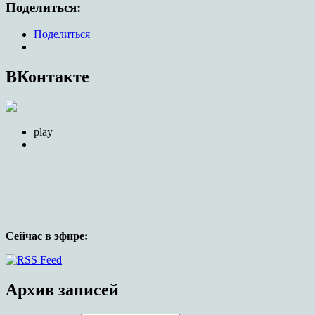
Поделиться:
Поделиться
ВКонтакте
play
Сейчас в эфире:
Официальный сайт прихода храма в
честь иконы Божией Матери,
Архив записей
именуемой Целительница, г.