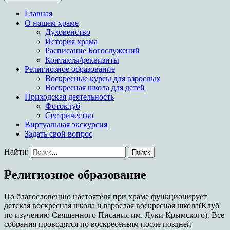
Храм в честь иконы
Главная
Богородицы Целительница
О нашем храме
Духовенство
История храма
Расписание Богослужений
Контакты/реквизиты
Религиозное образование
Воскресные курсы для взрослых
Воскресная школа для детей
Приходская деятельность
Фотоклуб
Сестричество
Виртуальная экскурсия
Задать свой вопрос
Найти:
Религиозное образование
По благословению настоятеля при храме функционирует
детская воскресная школа и взрослая воскресная школа(Клуб
по изучению Священного Писания им. Луки Крымского). Все
собрания проводятся по воскресеньям после поздней