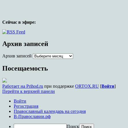
Сейчас в эфире:
Официальный сайт прихода храма в
честь иконы Божией Матери,
Архив записей
именуемой Целительница, г.
Архив записей
Краснодара
Посещаемость
Работает на Prihod.ru
при поддержке
ORTOX.RU
[
Войти
]
Перейти к верхней панели
Войти
Регистрация
Православный календарь на сегодня
В-Православии.рф
Поиск