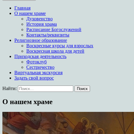
Храм в честь иконы
Главная
Богородицы Целительница
О нашем храме
Духовенство
История храма
Расписание Богослужений
Контакты/реквизиты
Религиозное образование
Воскресные курсы для взрослых
Воскресная школа для детей
Приходская деятельность
Фотоклуб
Сестричество
Виртуальная экскурсия
Задать свой вопрос
Найти:
О нашем храме