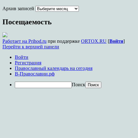
именуемой Целительница, г.
Архив записей
Краснодара
Посещаемость
Работает на Prihod.ru
при поддержке
ORTOX.RU
[
Войти
]
Перейти к верхней панели
Войти
Регистрация
Православный календарь на сегодня
В-Православии.рф
Поиск