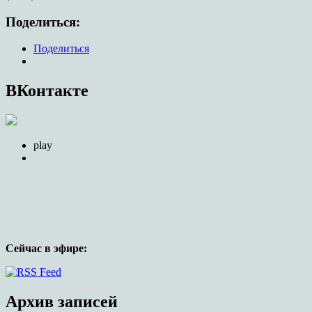
Поделиться:
Поделиться
ВКонтакте
play
Сейчас в эфире:
Официальный сайт прихода храма в
честь иконы Божией Матери,
Архив записей