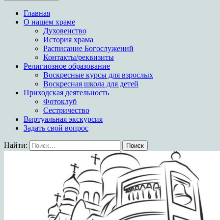
Храм в честь иконы
Главная
Богородицы Целительница
О нашем храме
Духовенство
История храма
Расписание Богослужений
Контакты/реквизиты
Религиозное образование
Воскресные курсы для взрослых
Воскресная школа для детей
Приходская деятельность
Фотоклуб
Сестричество
Виртуальная экскурсия
Задать свой вопрос
Найти: