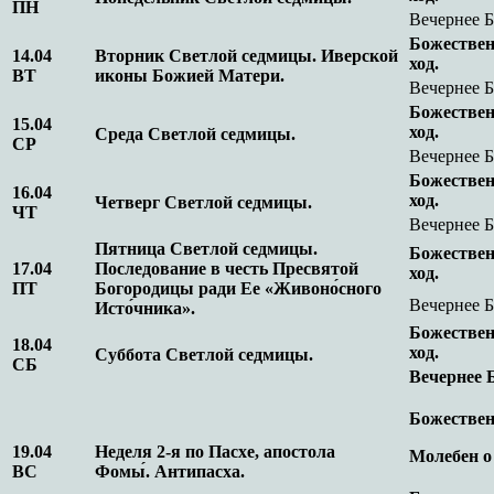
ПН
Вечернее 
Божествен
14.04
Вторник Светлой седмицы. Иверской
ход.
ВТ
иконы Божией Матери.
Вечернее 
Божествен
15.04
ход.
Среда Светлой седмицы.
СР
Вечернее 
Божествен
16.04
ход.
Четверг Светлой седмицы.
ЧТ
Вечернее 
Пятница Светлой седмицы.
Божествен
17.04
Последование в честь Пресвятой
ход.
ПТ
Богородицы ради Ее «Живоно́сного
Вечернее 
Исто́чника».
Божествен
18.04
ход.
Суббота Светлой седмицы.
СБ
Вечернее 
Божествен
19.04
Неделя 2-я по Пасхе, апостола
Молебен о
ВС
Фомы́. Антипасха.