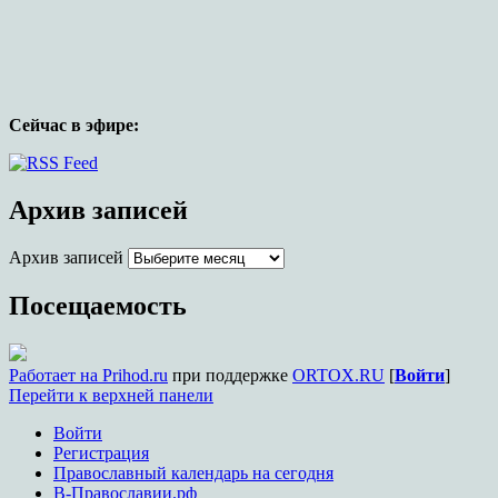
Сейчас в эфире:
Официальный сайт прихода храма в
честь иконы Божией Матери,
Архив записей
именуемой Целительница, г.
Архив записей
Краснодара
Посещаемость
Работает на Prihod.ru
при поддержке
ORTOX.RU
[
Войти
]
Перейти к верхней панели
Войти
Регистрация
Православный календарь на сегодня
В-Православии.рф