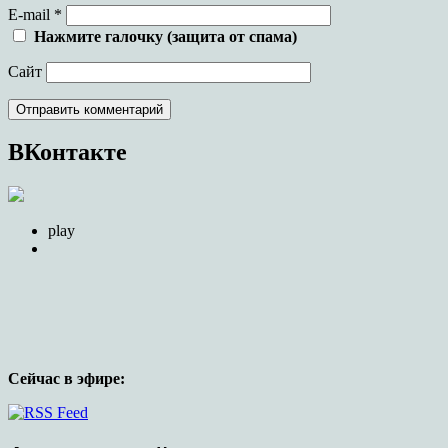
E-mail
*
Нажмите галочку (защита от спама)
Сайт
ВКонтакте
play
Сейчас в эфире:
Официальный сайт прихода храма в чес